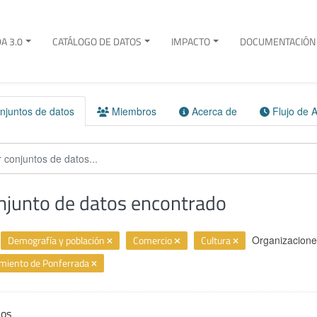
A 3.0
CATÁLOGO DE DATOS
IMPACTO
DOCUMENTACIÓN 
juntos de datos
Miembros
Acerca de
Flujo de A
njunto de datos encontrado
Demografía y población
Comercio
Cultura
Organizacione
miento de Ponferrada
ios