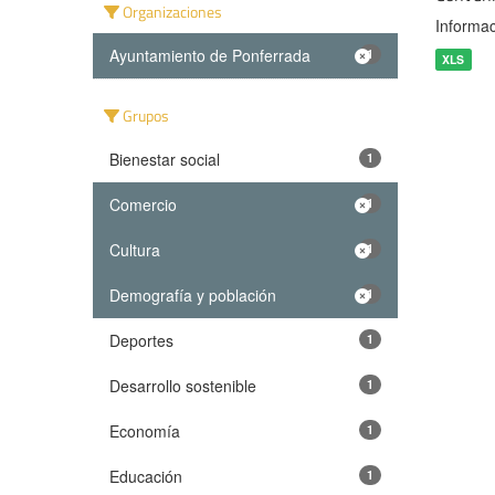
Organizaciones
Informac
Ayuntamiento de Ponferrada
1
XLS
Grupos
Bienestar social
1
Comercio
1
Cultura
1
Demografía y población
1
Deportes
1
Desarrollo sostenible
1
Economía
1
Educación
1