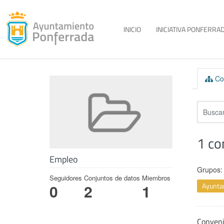
Toggle menu
INICIO
INICIATIVA PONFERRAD
Skip to content
Con
1 co
Empleo
Grupos:
Seguidores
Conjuntos de datos
Miembros
Ayunta
0
2
1
Conven