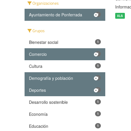
Organizaciones
Informac
Ayuntamiento de Ponferrada
1
XLS
Grupos
Bienestar social
1
Comercio
1
Cultura
1
Demografía y población
1
Deportes
1
Desarrollo sostenible
1
Economía
1
Educación
1