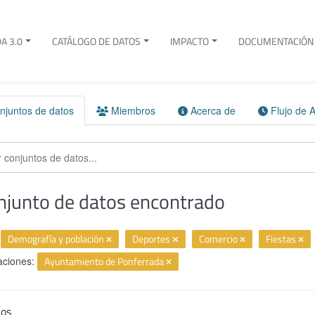
A 3.0
CATÁLOGO DE DATOS
IMPACTO
DOCUMENTACIÓN 
juntos de datos
Miembros
Acerca de
Flujo de A
njunto de datos encontrado
Demografía y población
Deportes
Comercio
Fiestas
aciones:
Ayuntamiento de Ponferrada
ios