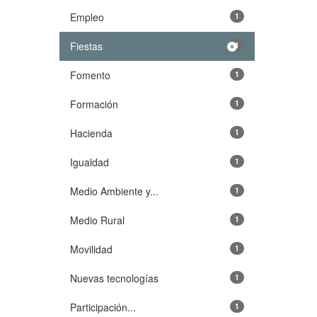
Empleo
1
Fiestas
1
Fomento
1
Formación
1
Hacienda
1
Igualdad
1
Medio Ambiente y...
1
Medio Rural
1
Movilidad
1
Nuevas tecnologías
1
Participación...
1