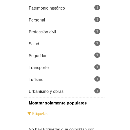
Patrimonio histórico
1
Personal
1
Protección civil
1
Salud
1
Seguridad
1
Transporte
1
Turismo
1
Urbanismo y obras
1
Mostrar solamente populares
Etiquetas
No hay Etiquetas que coincidan con