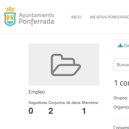
Toggle menu
INICIO
INICIATIVA PONFERRAD
Skip to content
Con
1 co
Empleo
Grupos:
Seguidores
Conjuntos de datos
Miembros
Organiz
0
2
1
Conven