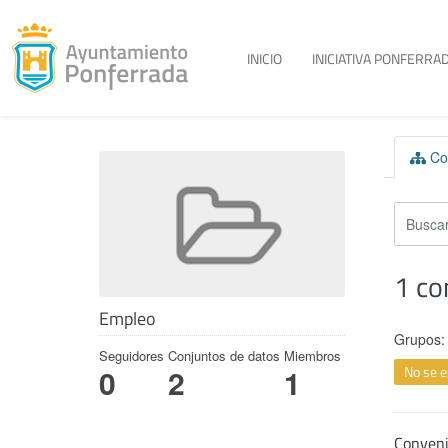
Toggle menu
INICIO
INICIATIVA PONFERRAD
Skip to content
Con
1 co
Empleo
Grupos:
Seguidores
Conjuntos de datos
Miembros
No se e
0
2
1
Conven