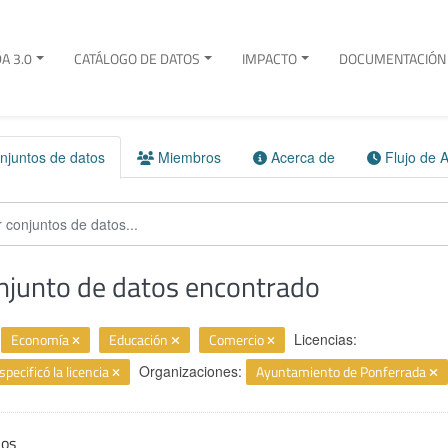
A 3.0
CATÁLOGO DE DATOS
IMPACTO
DOCUMENTACIÓN 
juntos de datos
Miembros
Acerca de
Flujo de A
njunto de datos encontrado
Economía
Educación
Comercio
Licencias:
specificó la licencia
Organizaciones:
Ayuntamiento de Ponferrada
ios