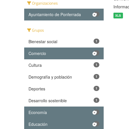
Organizaciones
Informac
Ayuntamiento de Ponferrada
1
XLS
Grupos
Bienestar social
1
Comercio
1
Cultura
1
Demografía y población
1
Deportes
1
Desarrollo sostenible
1
Economía
1
Educación
1