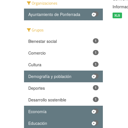
Organizaciones
Informac
Ayuntamiento de Ponferrada
1
XLS
Grupos
Bienestar social
1
Comercio
1
Cultura
1
Demografía y población
1
Deportes
1
Desarrollo sostenible
1
Economía
1
Educación
1