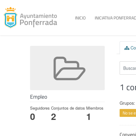
Toggle menu
INICIO
INICIATIVA PONFERRAD
Skip to content
Con
1 co
Empleo
Grupos:
Seguidores
Conjuntos de datos
Miembros
No se e
0
2
1
Conven