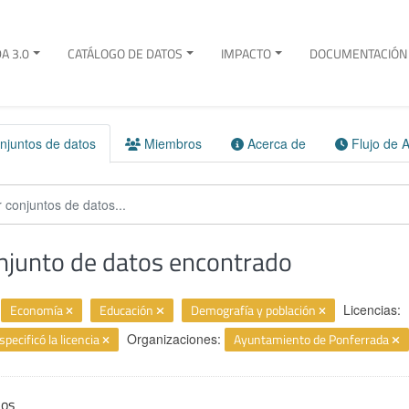
A 3.0
CATÁLOGO DE DATOS
IMPACTO
DOCUMENTACIÓN 
juntos de datos
Miembros
Acerca de
Flujo de A
njunto de datos encontrado
Economía
Educación
Demografía y población
Licencias:
specificó la licencia
Organizaciones:
Ayuntamiento de Ponferrada
ios