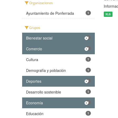
Organizaciones
Informac
Ayuntamiento de Ponferrada
1
XLS
Grupos
Bienestar social
1
Comercio
1
Cultura
1
Demografía y población
1
Deportes
1
Desarrollo sostenible
1
Economía
1
Educación
1