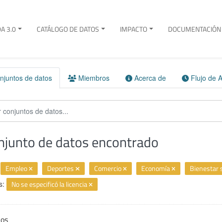
A 3.0
CATÁLOGO DE DATOS
IMPACTO
DOCUMENTACIÓN 
juntos de datos
Miembros
Acerca de
Flujo de A
njunto de datos encontrado
Empleo
Deportes
Comercio
Economía
Bienestar 
s:
No se especificó la licencia
ios