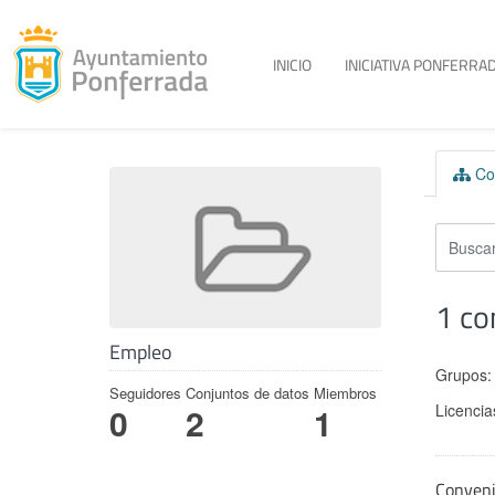
Toggle menu
INICIO
INICIATIVA PONFERRAD
Skip to content
Con
1 co
Empleo
Grupos:
Seguidores
Conjuntos de datos
Miembros
Licencia
0
2
1
Conven