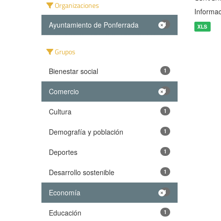
Organizaciones
Informac
Ayuntamiento de Ponferrada
1
XLS
Grupos
Bienestar social
1
Comercio
1
Cultura
1
Demografía y población
1
Deportes
1
Desarrollo sostenible
1
Economía
1
Educación
1