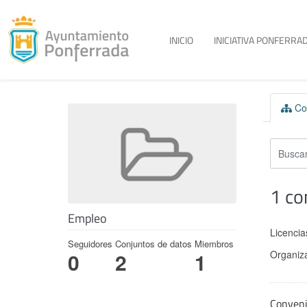
Toggle menu
INICIO
INICIATIVA PONFERRAD
Skip to content
Con
1 co
Empleo
Licencia
Seguidores
Conjuntos de datos
Miembros
Organiz
0
2
1
Conven