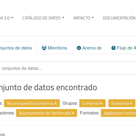
A 3.0
CATÁLOGO DE DATOS
IMPACTO
DOCUMENTACIÓN 
juntos de datos
Miembros
Acerca de
Flujo de A
njunto de datos encontrado
s:
No se especificó la licencia
Grupos:
Comercio
Economía
aciones:
Ayuntamiento de Ponferrada
Formatos:
application/vnd.
ios