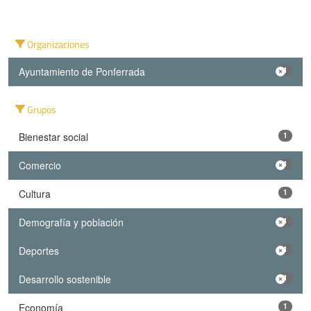
Organizaciones
Ayuntamiento de Ponferrada
1
Grupos
Bienestar social
1
Comercio
1
Cultura
1
Demografía y población
1
Deportes
1
Desarrollo sostenible
1
Economía
1