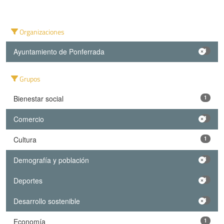
Organizaciones
Ayuntamiento de Ponferrada
1
Grupos
Bienestar social
1
Comercio
1
Cultura
1
Demografía y población
1
Deportes
1
Desarrollo sostenible
1
Economía
1