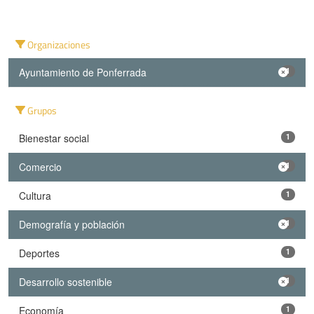
Organizaciones
Ayuntamiento de Ponferrada
1
Grupos
Bienestar social
1
Comercio
1
Cultura
1
Demografía y población
1
Deportes
1
Desarrollo sostenible
1
Economía
1