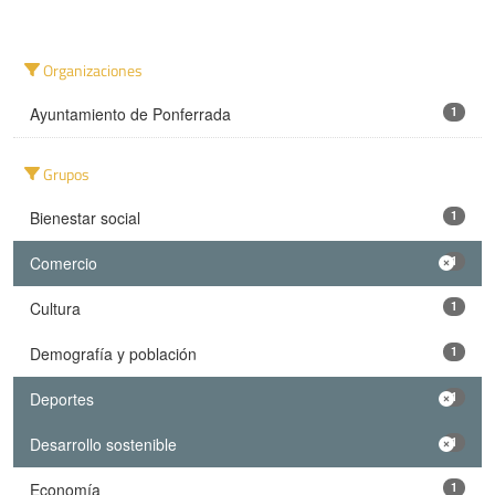
Organizaciones
Ayuntamiento de Ponferrada
1
Grupos
Bienestar social
1
Comercio
1
Cultura
1
Demografía y población
1
Deportes
1
Desarrollo sostenible
1
Economía
1