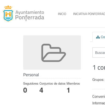
Toggle menu
INICIO
INICIATIVA PONFERRAD
Skip to content
Con
1 co
Personal
Grupos:
Seguidores
Conjuntos de datos
Miembros
0
4
1
Conven
Informac