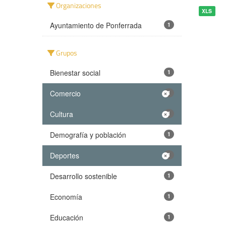
Organizaciones
XLS
Ayuntamiento de Ponferrada
1
Grupos
Bienestar social
1
Comercio
1
Cultura
1
Demografía y población
1
Deportes
1
Desarrollo sostenible
1
Economía
1
Educación
1