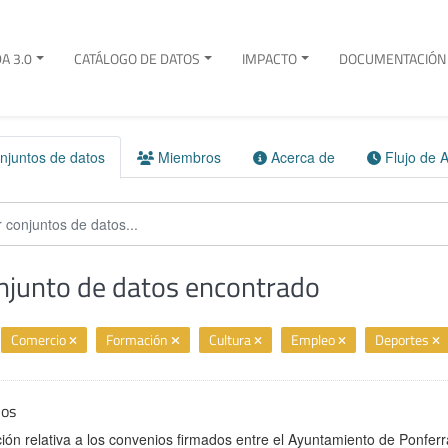
A 3.0
CATÁLOGO DE DATOS
IMPACTO
DOCUMENTACIÓN 
juntos de datos
Miembros
Acerca de
Flujo de A
njunto de datos encontrado
Comercio
Formación
Cultura
Empleo
Deportes
ios
ión relativa a los convenios firmados entre el Ayuntamiento de Ponferr