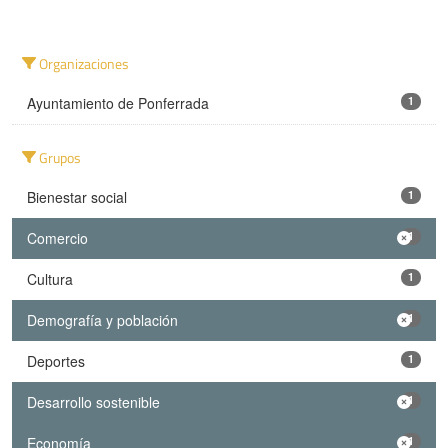
Organizaciones
Ayuntamiento de Ponferrada
1
Grupos
Bienestar social
1
Comercio
1
Cultura
1
Demografía y población
1
Deportes
1
Desarrollo sostenible
1
Economía
1