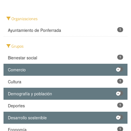
Organizaciones
Ayuntamiento de Ponferrada
1
Grupos
Bienestar social
1
Comercio
1
Cultura
1
Demografía y población
1
Deportes
1
Desarrollo sostenible
1
Economía
1