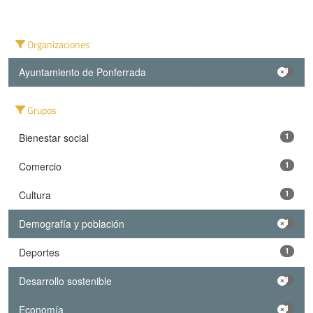
Organizaciones
Ayuntamiento de Ponferrada
1
Grupos
Bienestar social
1
Comercio
1
Cultura
1
Demografía y población
1
Deportes
1
Desarrollo sostenible
1
Economía
1