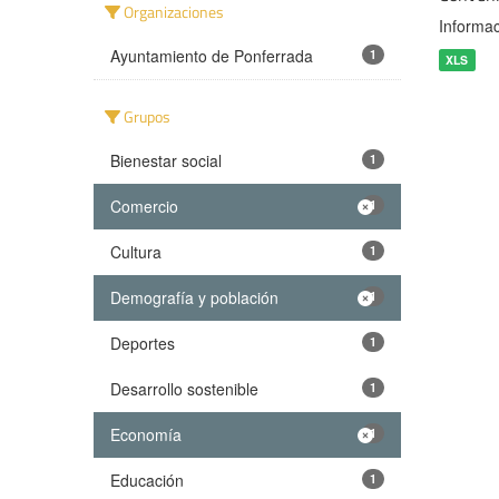
Organizaciones
Informac
Ayuntamiento de Ponferrada
1
XLS
Grupos
Bienestar social
1
Comercio
1
Cultura
1
Demografía y población
1
Deportes
1
Desarrollo sostenible
1
Economía
1
Educación
1