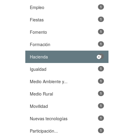
Empleo
1
Fiestas
1
Fomento
1
Formación
1
Hacienda
1
Igualdad
1
Medio Ambiente y...
1
Medio Rural
1
Movilidad
1
Nuevas tecnologías
1
Participación...
1