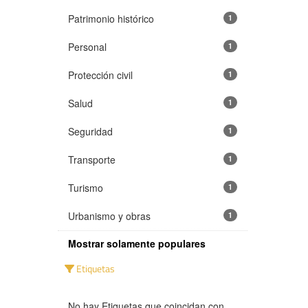
Patrimonio histórico
1
Personal
1
Protección civil
1
Salud
1
Seguridad
1
Transporte
1
Turismo
1
Urbanismo y obras
1
Mostrar solamente populares
Etiquetas
No hay Etiquetas que coincidan con