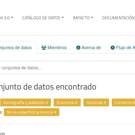
A 3.0
CATÁLOGO DE DATOS
IMPACTO
DOCUMENTACIÓN 
juntos de datos
Miembros
Acerca de
Flujo de A
njunto de datos encontrado
Demografía y población
Economía
Hacienda
Comercio
s:
No se especificó la licencia
ios