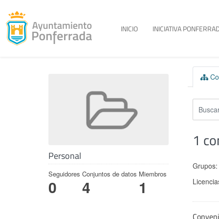
Toggle menu
INICIO
INICIATIVA PONFERRAD
Skip to content
Con
1 co
Personal
Grupos:
Seguidores
Conjuntos de datos
Miembros
Licencia
0
4
1
Conven