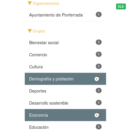
Organizaciones
XLS
Ayuntamiento de Ponferrada
1
Grupos
Bienestar social
1
Comercio
1
Cultura
1
Demografía y población
1
Deportes
1
Desarrollo sostenible
1
Economía
1
Educación
1