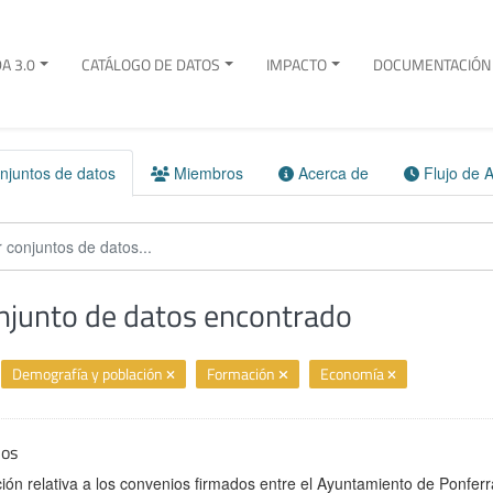
A 3.0
CATÁLOGO DE DATOS
IMPACTO
DOCUMENTACIÓN 
juntos de datos
Miembros
Acerca de
Flujo de A
njunto de datos encontrado
Demografía y población
Formación
Economía
ios
ión relativa a los convenios firmados entre el Ayuntamiento de Ponferr