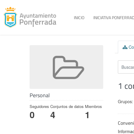
Toggle menu
INICIO
INICIATIVA PONFERRAD
Skip to content
Con
1 co
Personal
Grupos:
Seguidores
Conjuntos de datos
Miembros
0
4
1
Conven
Informac