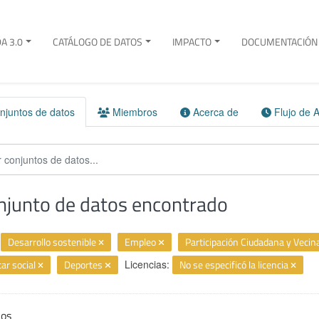
A 3.0
CATÁLOGO DE DATOS
IMPACTO
DOCUMENTACIÓN 
juntos de datos
Miembros
Acerca de
Flujo de A
njunto de datos encontrado
Desarrollo sostenible
Empleo
Participación Ciudadana y Vecin
ar social
Deportes
Licencias:
No se especificó la licencia
ios