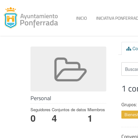
Toggle menu
INICIO
INICIATIVA PONFERRAD
Skip to content
Con
1 co
Personal
Grupos:
Seguidores
Conjuntos de datos
Miembros
Bienest
0
4
1
Conven