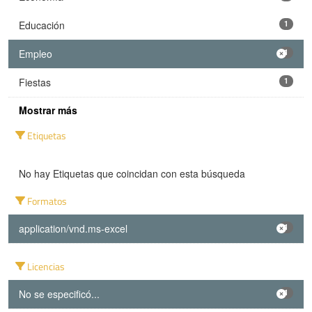
Educación
1
Empleo
1
Fiestas
1
Mostrar más
Etiquetas
No hay Etiquetas que coincidan con esta búsqueda
Formatos
application/vnd.ms-excel
1
Licencias
No se especificó...
1