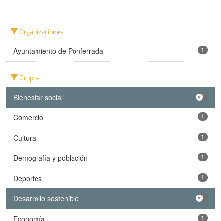
Organizaciones
Ayuntamiento de Ponferrada
1
Grupos
Bienestar social
1
Comercio
1
Cultura
1
Demografía y población
1
Deportes
1
Desarrollo sostenible
1
Economía
1