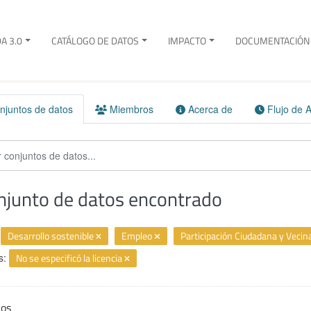
A 3.0
CATÁLOGO DE DATOS
IMPACTO
DOCUMENTACIÓN 
juntos de datos
Miembros
Acerca de
Flujo de A
njunto de datos encontrado
Desarrollo sostenible
Empleo
Participación Ciudadana y Vecin
s:
No se especificó la licencia
ios