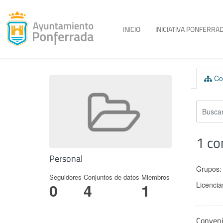
Toggle menu
INICIO
INICIATIVA PONFERRAD
Skip to content
Con
1 co
Personal
Grupos:
Seguidores
Conjuntos de datos
Miembros
Licencia
0
4
1
Conven