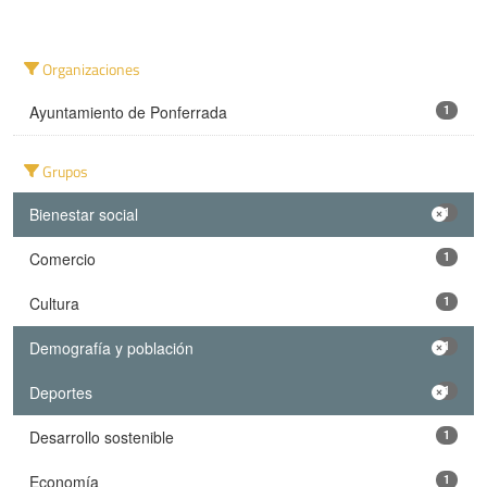
Organizaciones
Ayuntamiento de Ponferrada
1
Grupos
Bienestar social
1
Comercio
1
Cultura
1
Demografía y población
1
Deportes
1
Desarrollo sostenible
1
Economía
1