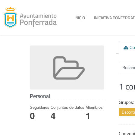
Toggle menu
INICIO
INICIATIVA PONFERRAD
Skip to content
Con
1 co
Personal
Grupos:
Seguidores
Conjuntos de datos
Miembros
Deport
0
4
1
Conven