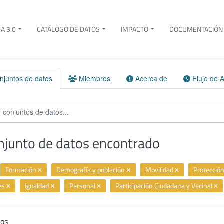
A 3.0
CATÁLOGO DE DATOS
IMPACTO
DOCUMENTACIÓN 
juntos de datos
Miembros
Acerca de
Flujo de A
njunto de datos encontrado
Formación
Demografía y población
Movilidad
Protección
es
Igualdad
Personal
Participación Ciudadana y Vecinal
ios