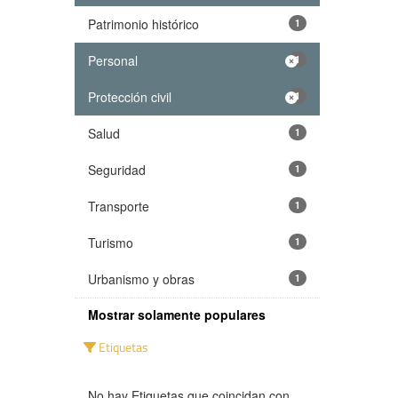
Patrimonio histórico
1
Personal
1
Protección civil
1
Salud
1
Seguridad
1
Transporte
1
Turismo
1
Urbanismo y obras
1
Mostrar solamente populares
Etiquetas
No hay Etiquetas que coincidan con