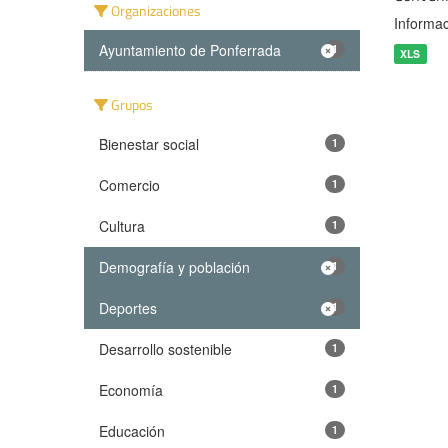
Organizaciones
Informac
Ayuntamiento de Ponferrada
1
XLS
Grupos
Bienestar social
1
Comercio
1
Cultura
1
Demografía y población
1
Deportes
1
Desarrollo sostenible
1
Economía
1
Educación
1