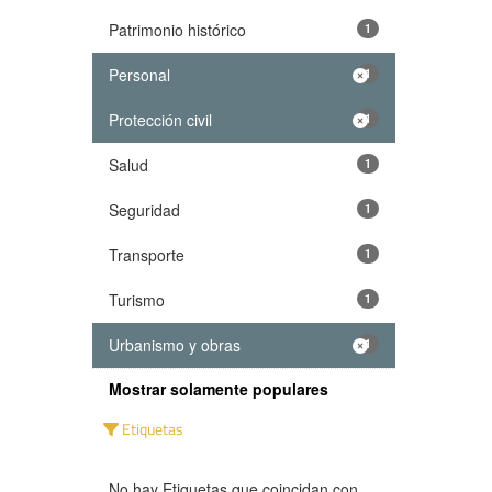
Patrimonio histórico
1
Personal
1
Protección civil
1
Salud
1
Seguridad
1
Transporte
1
Turismo
1
Urbanismo y obras
1
Mostrar solamente populares
Etiquetas
No hay Etiquetas que coincidan con