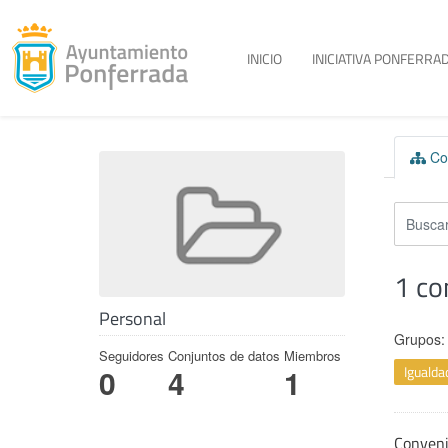
Toggle menu
INICIO
INICIATIVA PONFERRAD
Skip to content
Con
1 co
Personal
Grupos:
Seguidores
Conjuntos de datos
Miembros
Iguald
0
4
1
Conven