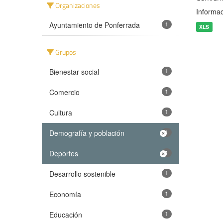
Organizaciones
Informac
Ayuntamiento de Ponferrada
1
XLS
Grupos
Bienestar social
1
Comercio
1
Cultura
1
Demografía y población
1
Deportes
1
Desarrollo sostenible
1
Economía
1
Educación
1