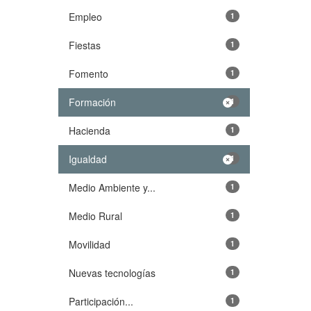
Empleo
1
Fiestas
1
Fomento
1
Formación
1
Hacienda
1
Igualdad
1
Medio Ambiente y...
1
Medio Rural
1
Movilidad
1
Nuevas tecnologías
1
Participación...
1