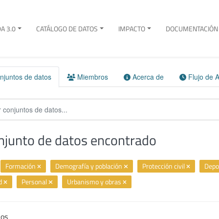
A 3.0
CATÁLOGO DE DATOS
IMPACTO
DOCUMENTACIÓN 
juntos de datos
Miembros
Acerca de
Flujo de A
njunto de datos encontrado
Formación
Demografía y población
Protección civil
Depo
ad
Personal
Urbanismo y obras
ios