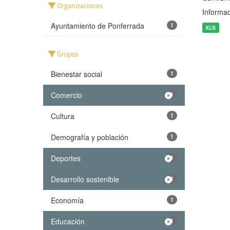
Organizaciones
Informac
Ayuntamiento de Ponferrada
1
XLS
Grupos
Bienestar social
1
Comercio
1
Cultura
1
Demografía y población
1
Deportes
1
Desarrollo sostenible
1
Economía
1
Educación
1