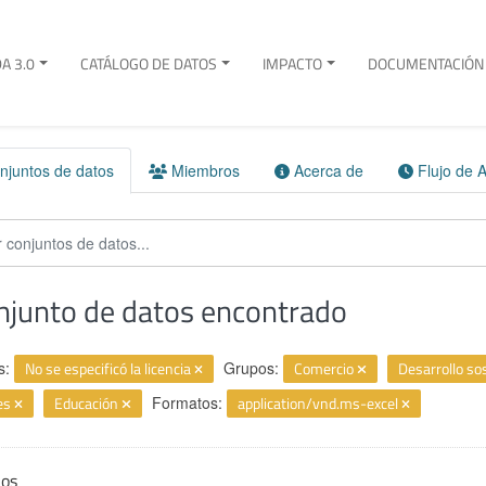
A 3.0
CATÁLOGO DE DATOS
IMPACTO
DOCUMENTACIÓN 
juntos de datos
Miembros
Acerca de
Flujo de A
njunto de datos encontrado
s:
No se especificó la licencia
Grupos:
Comercio
Desarrollo so
es
Educación
Formatos:
application/vnd.ms-excel
ios