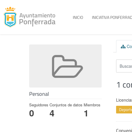
Toggle menu
INICIO
INICIATIVA PONFERRAD
Skip to content
Con
1 co
Personal
Licencia
Seguidores
Conjuntos de datos
Miembros
Deport
0
4
1
Conven