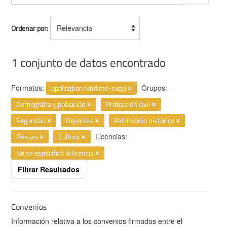
Ordenar por
1 conjunto de datos encontrado
Formatos:
application/vnd.ms-excel
Grupos:
Demografía y población
Protección civil
Seguridad
Deportes
Patrimonio histórico
Fiestas
Cultura
Licencias:
No se especificó la licencia
Filtrar Resultados
Convenios
Información relativa a los convenios firmados entre el