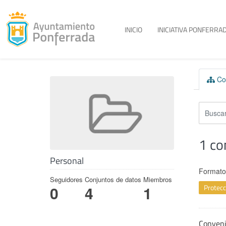
Toggle menu
INICIO
INICIATIVA PONFERRAD
Skip to content
Con
1 co
Personal
Formato
Seguidores
Conjuntos de datos
Miembros
Protecc
0
4
1
Conven