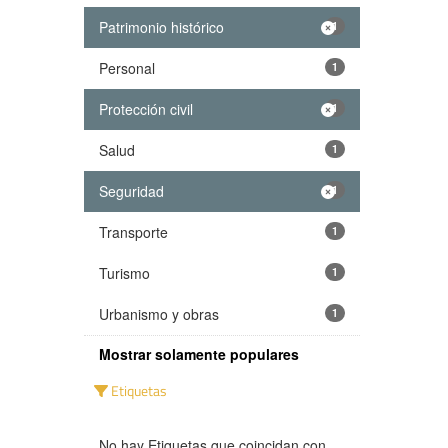
Patrimonio histórico
1
Personal
1
Protección civil
1
Salud
1
Seguridad
1
Transporte
1
Turismo
1
Urbanismo y obras
1
Mostrar solamente populares
Etiquetas
No hay Etiquetas que coincidan con