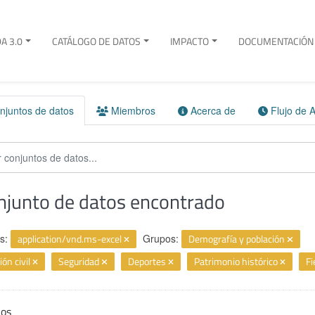
A 3.0
CATÁLOGO DE DATOS
IMPACTO
DOCUMENTACIÓN 
juntos de datos
Miembros
Acerca de
Flujo de A
njunto de datos encontrado
s:
application/vnd.ms-excel
Grupos:
Demografía y población
ión civil
Seguridad
Deportes
Patrimonio histórico
F
ios