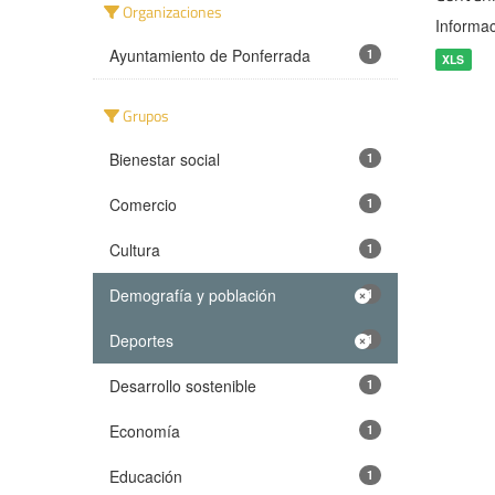
Organizaciones
Informac
Ayuntamiento de Ponferrada
1
XLS
Grupos
Bienestar social
1
Comercio
1
Cultura
1
Demografía y población
1
Deportes
1
Desarrollo sostenible
1
Economía
1
Educación
1