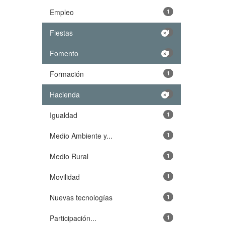
Empleo
1
Fiestas
1
Fomento
1
Formación
1
Hacienda
1
Igualdad
1
Medio Ambiente y...
1
Medio Rural
1
Movilidad
1
Nuevas tecnologías
1
Participación...
1