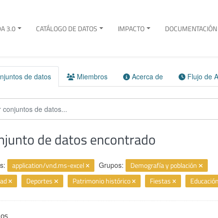
A 3.0
CATÁLOGO DE DATOS
IMPACTO
DOCUMENTACIÓN 
juntos de datos
Miembros
Acerca de
Flujo de A
njunto de datos encontrado
s:
application/vnd.ms-excel
Grupos:
Demografía y población
dad
Deportes
Patrimonio histórico
Fiestas
Educació
ios