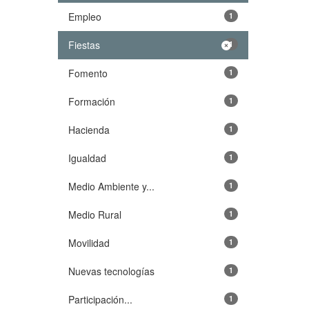
Empleo
1
Fiestas
1
Fomento
1
Formación
1
Hacienda
1
Igualdad
1
Medio Ambiente y...
1
Medio Rural
1
Movilidad
1
Nuevas tecnologías
1
Participación...
1