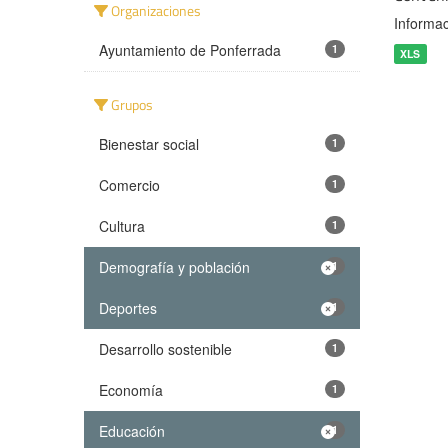
Organizaciones
Informac
Ayuntamiento de Ponferrada
1
XLS
Grupos
Bienestar social
1
Comercio
1
Cultura
1
Demografía y población
1
Deportes
1
Desarrollo sostenible
1
Economía
1
Educación
1