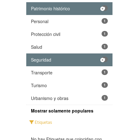
Patrimonio histórico
1
Personal
1
Protección civil
1
Salud
1
Seguridad
1
Transporte
1
Turismo
1
Urbanismo y obras
1
Mostrar solamente populares
Etiquetas
No hay Etiquetas que coincidan con