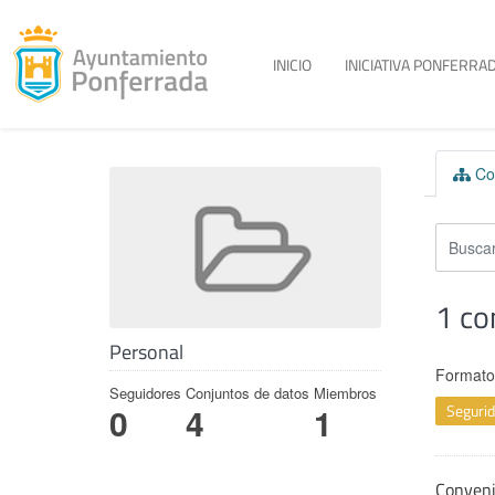
Toggle menu
INICIO
INICIATIVA PONFERRAD
Skip to content
Con
1 co
Personal
Formato
Seguidores
Conjuntos de datos
Miembros
Seguri
0
4
1
Conven