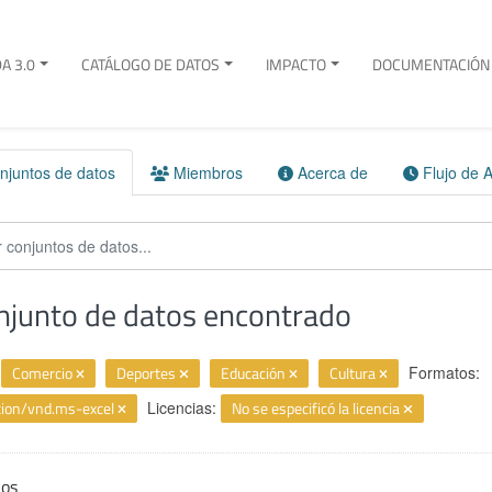
A 3.0
CATÁLOGO DE DATOS
IMPACTO
DOCUMENTACIÓN 
juntos de datos
Miembros
Acerca de
Flujo de A
njunto de datos encontrado
Comercio
Deportes
Educación
Cultura
Formatos:
ation/vnd.ms-excel
Licencias:
No se especificó la licencia
ios