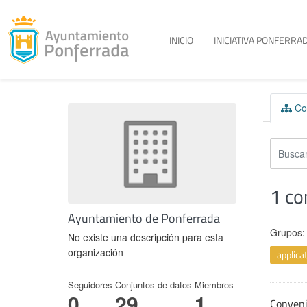
Toggle menu
INICIO
INICIATIVA PONFERRAD
Skip to content
Con
1 co
Ayuntamiento de Ponferrada
Grupos:
No existe una descripción para esta
organización
applic
Seguidores
Conjuntos de datos
Miembros
0
29
1
Conven