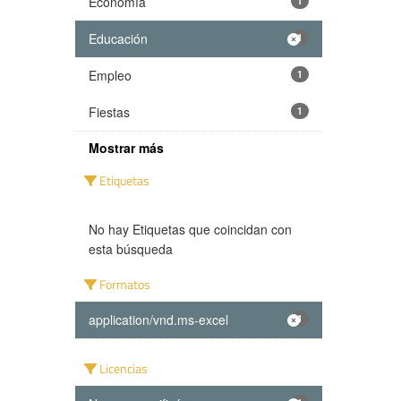
Economía
1
Educación
1
Empleo
1
Fiestas
1
Mostrar más
Etiquetas
No hay Etiquetas que coincidan con
esta búsqueda
Formatos
application/vnd.ms-excel
1
Licencias