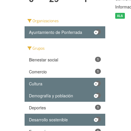
Informac
XLS
Organizaciones
Ayuntamiento de Ponferrada
1
Grupos
Bienestar social
1
Comercio
1
Cultura
1
Demografía y población
1
Deportes
1
Desarrollo sostenible
1