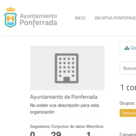
Toggle menu
INICIO
INICIATIVA PONFERRAD
Skip to content
Con
1 co
Ayuntamiento de Ponferrada
Grupos:
No existe una descripción para esta
organización
Desarro
Seguidores
Conjuntos de datos
Miembros
0
29
1
Conven