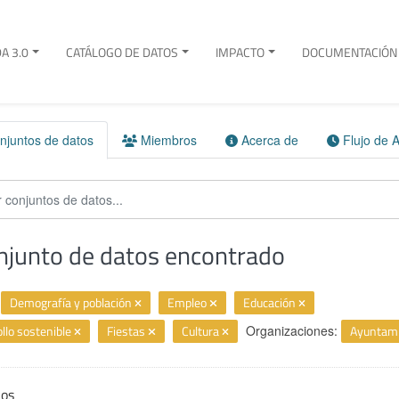
A 3.0
CATÁLOGO DE DATOS
IMPACTO
DOCUMENTACIÓN 
juntos de datos
Miembros
Acerca de
Flujo de A
njunto de datos encontrado
Demografía y población
Empleo
Educación
llo sostenible
Fiestas
Cultura
Organizaciones:
Ayuntami
ios