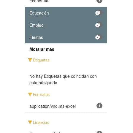
Economía
1
Educación
1
Empleo
1
Fiestas
1
Mostrar más
Etiquetas
No hay Etiquetas que coincidan con
esta búsqueda
Formatos
application/vnd.ms-excel
1
Licencias