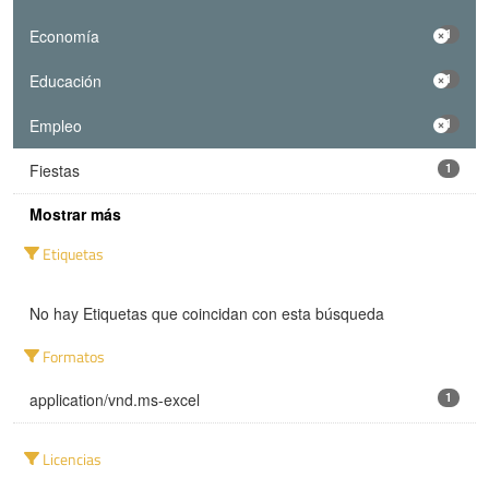
Economía
1
Educación
1
Empleo
1
Fiestas
1
Mostrar más
Etiquetas
No hay Etiquetas que coincidan con esta búsqueda
Formatos
application/vnd.ms-excel
1
Licencias