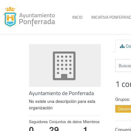
Toggle menu
INICIO
INICIATIVA PONFERRAD
Skip to content
Con
1 co
Ayuntamiento de Ponferrada
Grupos:
No existe una descripción para esta
organización
Desarro
Seguidores
Conjuntos de datos
Miembros
0
29
1
Conven