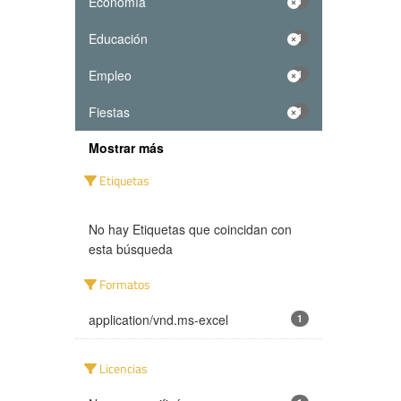
Economía
1
Educación
1
Empleo
1
Fiestas
1
Mostrar más
Etiquetas
No hay Etiquetas que coincidan con
esta búsqueda
Formatos
application/vnd.ms-excel
1
Licencias