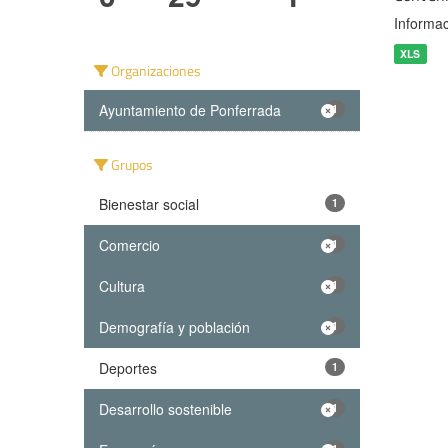
Informac
XLS
Organizaciones
Ayuntamiento de Ponferrada
1
Grupos
Bienestar social
1
Comercio
1
Cultura
1
Demografía y población
1
Deportes
1
Desarrollo sostenible
1