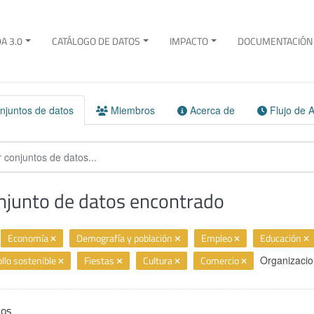
A 3.0
CATÁLOGO DE DATOS
IMPACTO
DOCUMENTACIÓN 
juntos de datos
Miembros
Acerca de
Flujo de A
njunto de datos encontrado
Economía
Demografía y población
Empleo
Educación
llo sostenible
Fiestas
Cultura
Comercio
Organizacio
ios