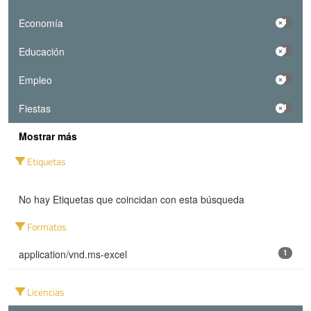
Economía
1
Educación
1
Empleo
1
Fiestas
1
Mostrar más
Etiquetas
No hay Etiquetas que coincidan con esta búsqueda
Formatos
application/vnd.ms-excel
1
Licencias