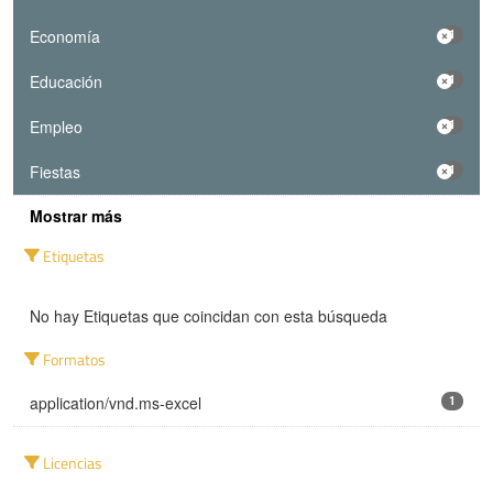
Economía
1
Educación
1
Empleo
1
Fiestas
1
Mostrar más
Etiquetas
No hay Etiquetas que coincidan con esta búsqueda
Formatos
application/vnd.ms-excel
1
Licencias