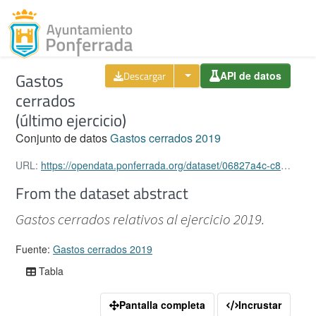
Toggl
Gastos
Descargar
API de datos
Skip to content
cerrados
(último ejercicio)
Conjunto de datos
Gastos cerrados 2019
URL:
https://opendata.ponferrada.org/dataset/06827a4c-c862-4949-a17e-8e22b58bc141/resource/43176436-5bef-40e8-b8c0-019d6e601462/download/gastos-cerrados.xlsx
From the dataset abstract
Gastos cerrados relativos al ejercicio 2019.
Fuente:
Gastos cerrados 2019
Tabla
Pantalla completa
Incrustar