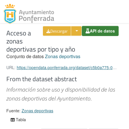
Toggl
Acceso a
Descargar
API de datos
Skip to content
zonas
deportivas por tipo y año
Conjunto de datos
Zonas deportivas
URL:
https://opendata.ponferrada.org/dataset/c5b0a775-01e8-4dfc-bf77-3910d132a1ec/resource/de5f662e-21db-4751-807b-f3c29ed6f247/download/accesos-por-tipo-y-ano.xlsx
From the dataset abstract
Información sobre uso y disponibilidad de las
zonas deportivas del Ayuntamiento.
Fuente:
Zonas deportivas
Tabla