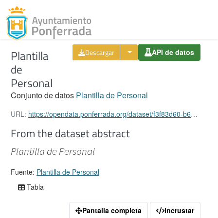
Toggl
Plantilla
Descargar
API de datos
Skip to content
de
Personal
Conjunto de datos
Plantilla de Personal
URL:
https://opendata.ponferrada.org/dataset/f3f83d60-b674-476e-afeb-3ffaaa52754f/resource/a9169cd0-a4cd-45eb-98a0-88e04598fc5b/download/plantilla-de-personal.xlsx
From the dataset abstract
Plantilla de Personal
Fuente:
Plantilla de Personal
Tabla
Pantalla completa
Incrustar